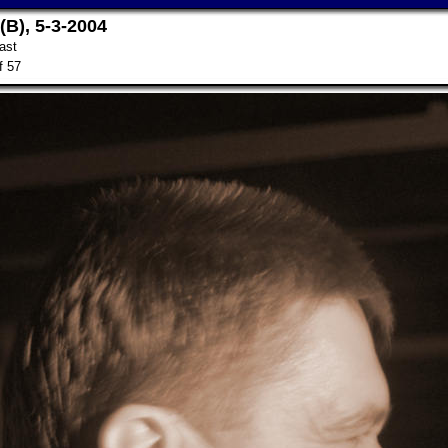
B), 5-3-2004
ast
f 57