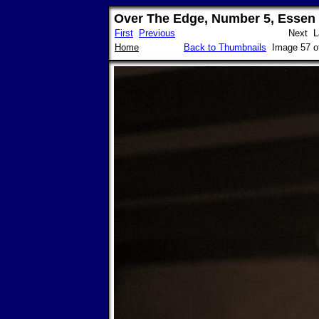
Over The Edge, Number 5, Essen (
First
Previous
Next L
Home
Back to Thumbnails
Image 57 o