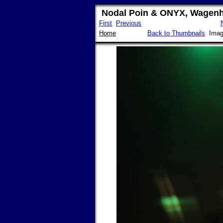
Nodal Poin & ONYX, Wagenhu
First
Previous
Home
Back to Thumbnails
Imag