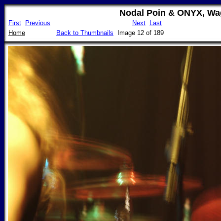
Nodal Poin & ONYX, Wa
First
Previous
Next
Last
Home
Back to Thumbnails
Image 12 of 189