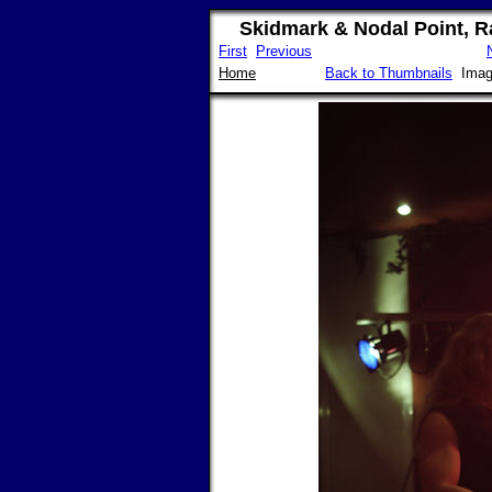
Skidmark & Nodal Point, 
First
Previous
Home
Back to Thumbnails
Imag