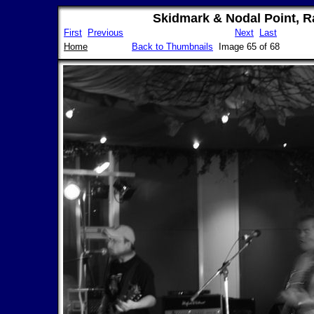
Skidmark & Nodal Point, 
First
Previous
Next
Last
Home
Back to Thumbnails
Image 65 of 68